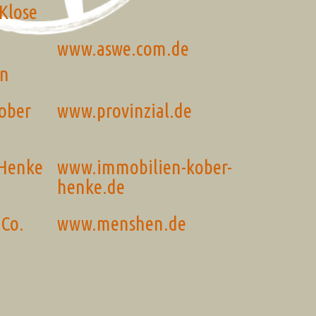
Klose
www.aswe.com.de
en
Kober
www.provinzial.de
 Henke
www.immobilien-kober-
henke.de
Co.
www.menshen.de