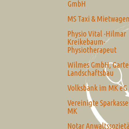
GmbH
MS Taxi & Mietwage
Physio Vital -Hilmar
Kreikebaum-
Physiotherapeut
Wilmes GmbH, Garte
Landschaftsbau
Volksbank im MK eG
Vereinigte Sparkasse
MK
Notar Anwaltssozie