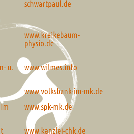
schwartpaul.de
n
www.kreikebaum-
physio.de
n- u.
www.wilmes.info
www.volksbank-im-mk.de
 im
www.spk-mk.de
tät
www.kanzlei-chk.de