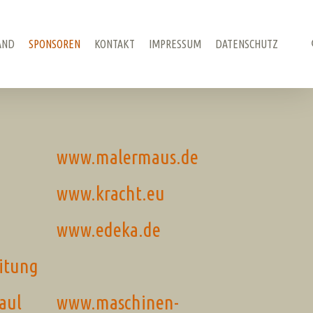
AND
SPONSOREN
KONTAKT
IMPRESSUM
DATENSCHUTZ
www.malermaus.de
www.kracht.eu
www.edeka.de
itung
aul
www.maschinen-