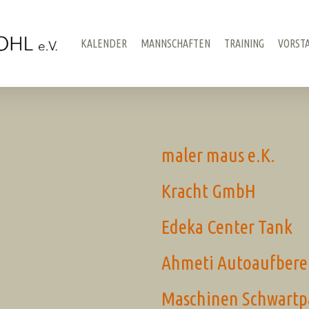
KALENDER
MANNSCHAFTEN
TRAINING
VORST
maler maus e.K.
Kracht GmbH
Edeka Center Tank
Ahmeti Autoaufbere
Maschinen Schwartp