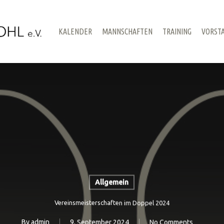
KALENDER
MANNSCHAFTEN
TRAINING
VORST
Allgemein
Vereinsmeisterschaften im Doppel 2024
By
admin
9. September 2024
No Comments