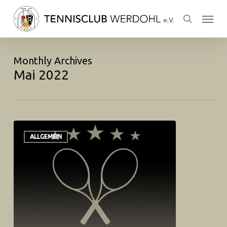
Skip
Menu
to
search
main
content
Monthly Archives
Mai 2022
ALLGEMEIN