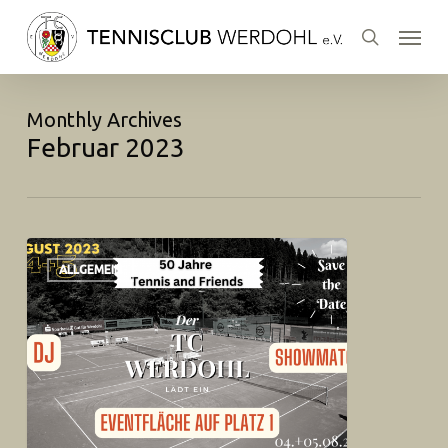
Skip
Menu
to
search
main
content
Monthly Archives
Februar 2023
ALLGEMEIN