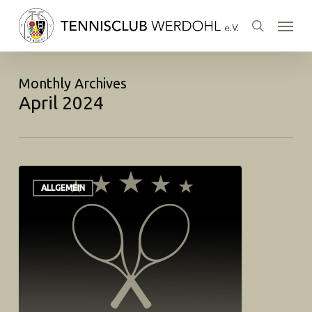
Skip
Menu
to
search
main
content
Monthly Archives
April 2024
ALLGEMEIN