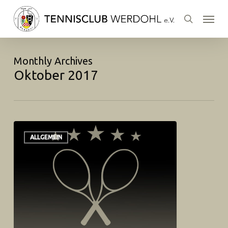
Skip
Menu
to
search
main
content
Monthly Archives
Oktober 2017
ALLGEMEIN