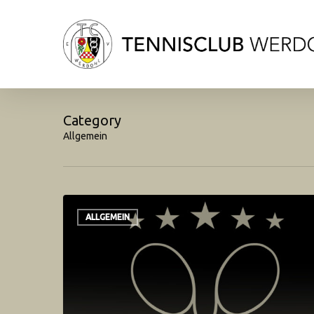
Skip
to
main
content
Category
Allgemein
ALLGEMEIN