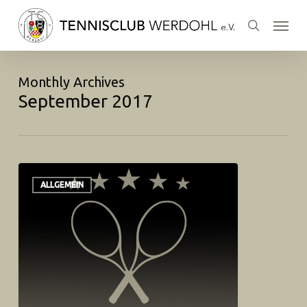
Skip
Menu
to
search
main
content
Monthly Archives
September 2017
ALLGEMEIN