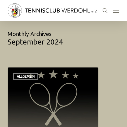
Skip
Menu
to
search
main
content
Monthly Archives
September 2024
ALLGEMEIN