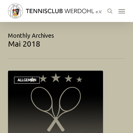
Skip
Menu
to
search
main
content
Monthly Archives
Mai 2018
ALLGEMEIN