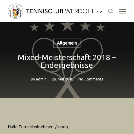
Skip
Menu
to
search
main
content
Allgemein
Mixed-Meisterschaft 2018 –
Endergebnisse
By
admin
28. Mai 2018
No Comments
Hallo Turnierteilnehmer- / innen,