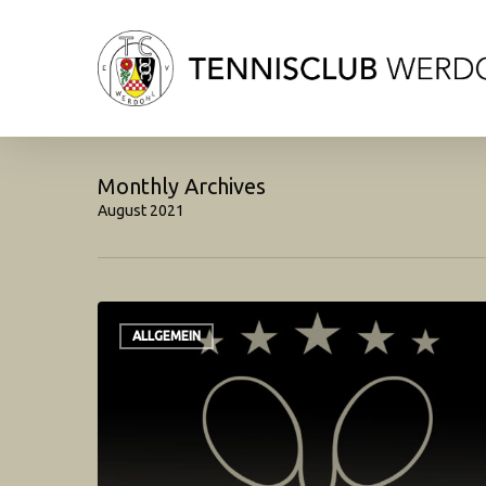
Skip
to
main
content
Monthly Archives
August 2021
ALLGEMEIN