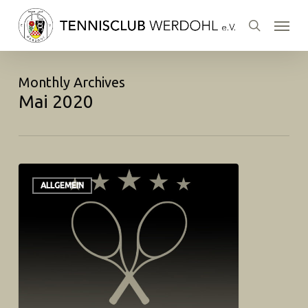
Skip
Menu
to
search
main
content
Monthly Archives
Mai 2020
ALLGEMEIN