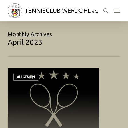
Skip
Menu
to
search
main
content
Monthly Archives
April 2023
ALLGEMEIN