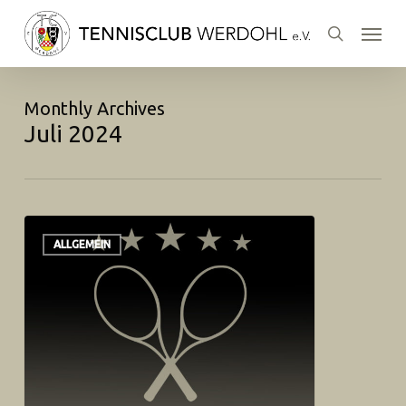
Skip
Menu
to
search
main
content
Monthly Archives
Juli 2024
ALLGEMEIN