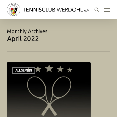
Skip
Menu
to
search
main
content
Monthly Archives
April 2022
ALLGEMEIN