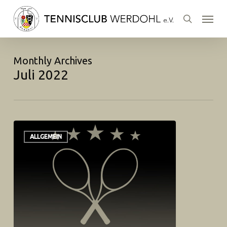
Skip
Menu
to
search
main
content
Monthly Archives
Juli 2022
ALLGEMEIN