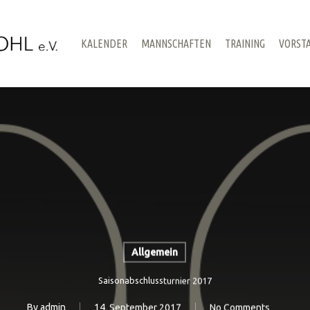
KALENDER
MANNSCHAFTEN
TRAINING
VORST
Allgemein
Saisonabschlussturnier 2017
By
admin
14. September 2017
No Comments