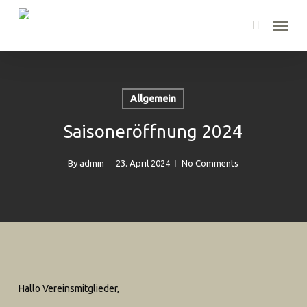
Skip
Menu
to
search
main
content
Allgemein
Saisoneröffnung 2024
By
admin
23. April 2024
No Comments
Hallo Vereinsmitglieder,