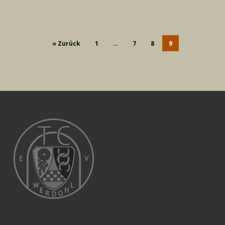
« Zurück
1
…
7
8
9