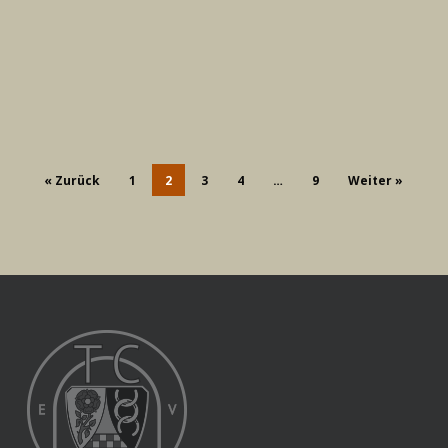
« Zurück
1
2
3
4
…
9
Weiter »