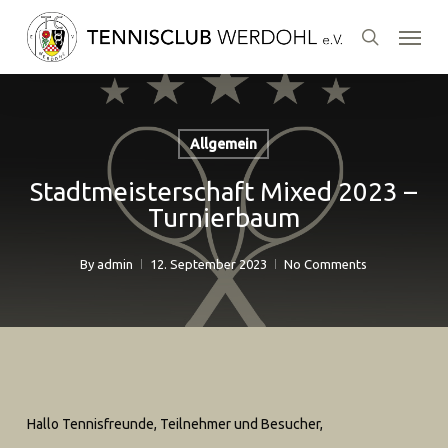
Skip
Menu
to
search
main
content
Allgemein
Stadtmeisterschaft Mixed 2023 –
Turnierbaum
By
admin
12. September 2023
No Comments
Hallo Tennisfreunde, Teilnehmer und Besucher,