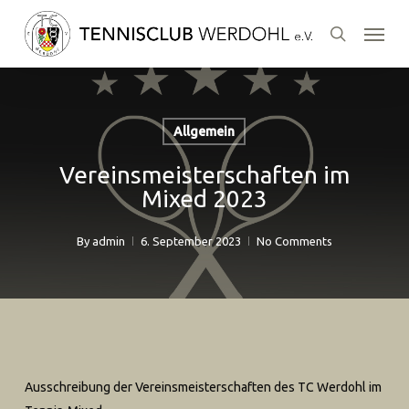
Skip
Menu
to
search
main
content
Allgemein
Vereinsmeisterschaften im
Mixed 2023
By
admin
6. September 2023
No Comments
Ausschreibung der Vereinsmeisterschaften des TC Werdohl im