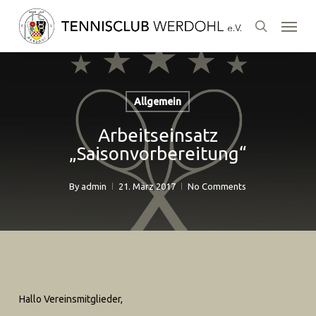
Skip
Menu
to
search
main
content
Allgemein
Arbeitseinsatz
„Saisonvorbereitung“
By
admin
21. März 2017
No Comments
Hallo Vereinsmitglieder,