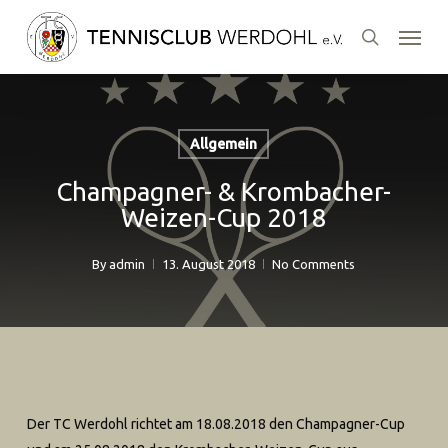
Skip
Menu
to
search
main
content
Allgemein
Champagner- & Krombacher-
Weizen-Cup 2018
By
admin
13. August 2018
No Comments
Der TC Werdohl richtet am 18.08.2018 den Champagner-Cup