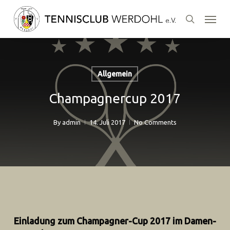
Skip
Menu
to
search
main
content
Allgemein
Champagnercup 2017
By
admin
14. Juli 2017
No Comments
Einladung zum Champagner-Cup 2017 im Damen-