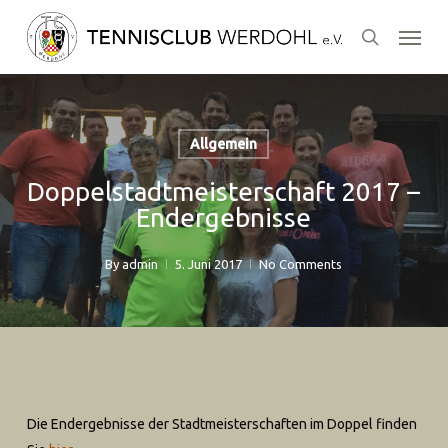
Skip
Menu
to
search
main
content
Allgemein
Doppelstadtmeisterschaft 2017 –
Endergebnisse
By
admin
5. Juni 2017
No Comments
Die Endergebnisse der Stadtmeisterschaften im Doppel finden