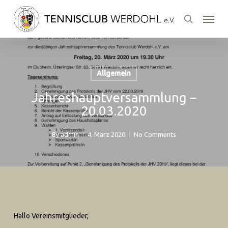
Skip
Menu
to
search
main
content
Allgemein
Jahreshauptversammlung –
20.03.2020
By
admin
4. März 2020
No Comments
Hallo Vereinsmitglieder,