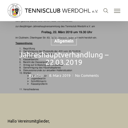
Skip
Menu
to
search
main
content
Allgemein
Jahreshauptverhandlung –
22.03.2019
By
admin
8. März 2019
No Comments
Hallo Vereinsmitglieder,