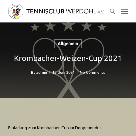
Skip
Menu
to
search
main
content
Allgemein
Krombacher-Weizen-Cup 2021
By
admin
13. Juni 2021
No Comments
Einladung zum Krombacher-Cup im Doppelmodus.