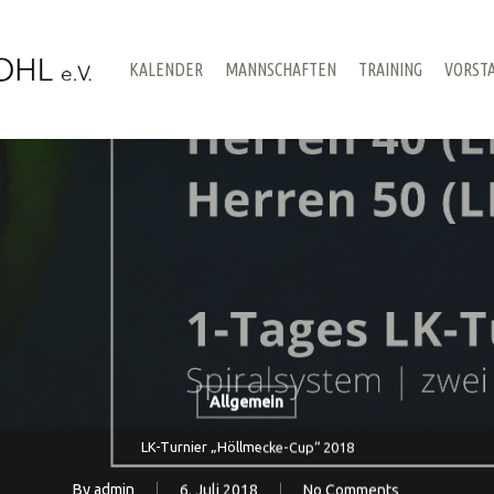
KALENDER
MANNSCHAFTEN
TRAINING
VORST
Allgemein
LK-Turnier „Höllmecke-Cup“ 2018
By
admin
6. Juli 2018
No Comments