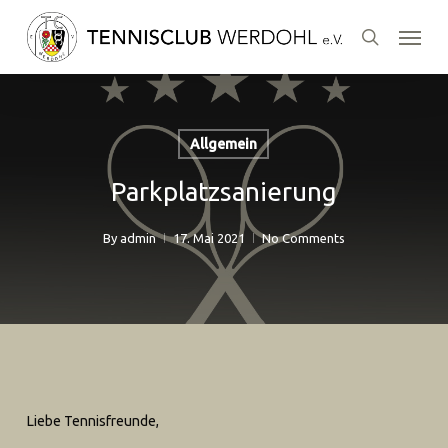
Skip
Menu
to
search
main
content
Allgemein
Parkplatzsanierung
By
admin
17. Mai 2021
No Comments
Liebe Tennisfreunde,