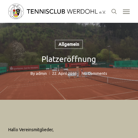
Skip
Menu
to
search
main
content
Allgemein
Platzeröffnung
By
admin
22. April 2018
No Comments
Hallo Vereinsmitglieder,