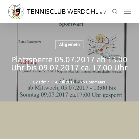
Skip
Menu
to
search
main
content
Allgemein
Platzsperre 05.07.2017 ab 13.00
Uhr bis 09.07.2017 ca. 17.00 Uhr
By
admin
4. Juli 2017
No Comments