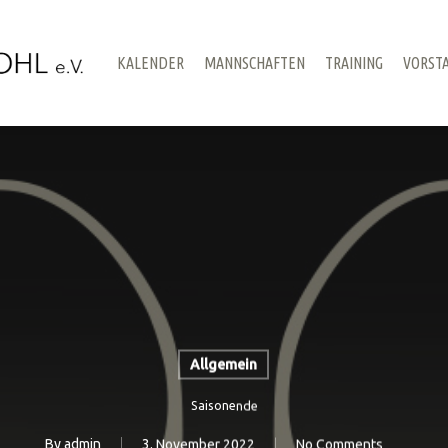
KALENDER
MANNSCHAFTEN
TRAINING
VORST
Allgemein
Saisonende
By
admin
3. November 2022
No Comments