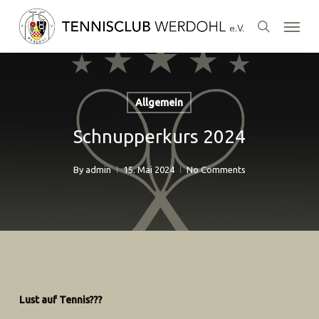
Skip
Menu
to
search
main
content
Allgemein
Schnupperkurs 2024
By
admin
15. Mai 2024
No Comments
Lust auf Tennis???