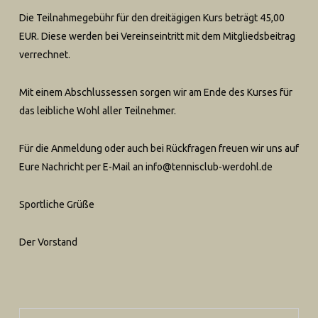
Die Teilnahmegebü
hr für den dreitä
gigen Kurs beträgt 45,00
EUR. D
iese
werden bei Vere
i
nseintritt mit dem Mitg
liedsbeitrag
verrechnet.
Mit einem Absch
lussessen sorgen
wir am Ende des Kurses für
das leibliche Wohl aller Te
ilnehmer.
Für die Anmeldung
oder auch
bei
Rückfra
gen freuen
wir uns auf
Eure
Nachricht per
E-Mail
an info@tennisclub-werdohl.de
Sportliche Grüße
Der Vorstand