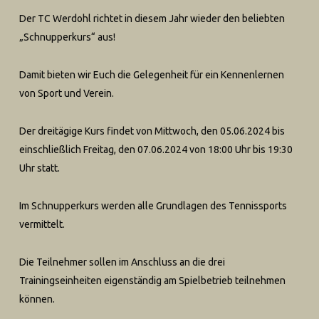
D
er
T
C W
erdohl ri
chtet i
n diesem Jahr wieder den be
liebten
„
Schnupperkurs
“
aus!
Dam
it bi
e
ten wir Euch die Gelegenheit für ein Kenne
nlernen
von Sport und Verein.
Der dreit
ä
g
ige Kurs findet von Mittwoch, den 05.0
6.202
4
bis
einschlie
ßlich Freitag, d
en 07.06.2024
von 18:00 Uhr bis 19:30
Uhr
statt
.
Im Schnupperkurs werden alle Grundlagen des Tennissports
ver
mittelt.
Die Teiln
ehmer s
ollen im Ansch
luss an die drei
Trainings
einheiten eigenständig am Spielbetrieb t
eilnehmen
können.