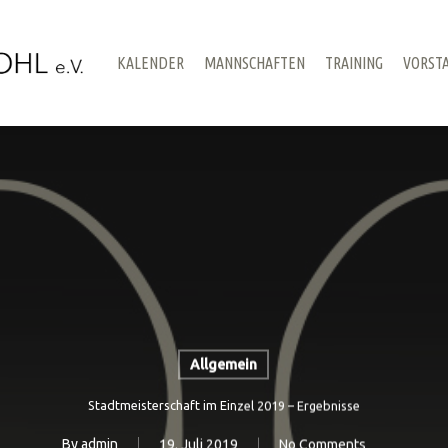
KALENDER
MANNSCHAFTEN
TRAINING
VORST
Allgemein
Stadtmeisterschaft im Einzel 2019 – Ergebnisse
By
admin
19. Juli 2019
No Comments