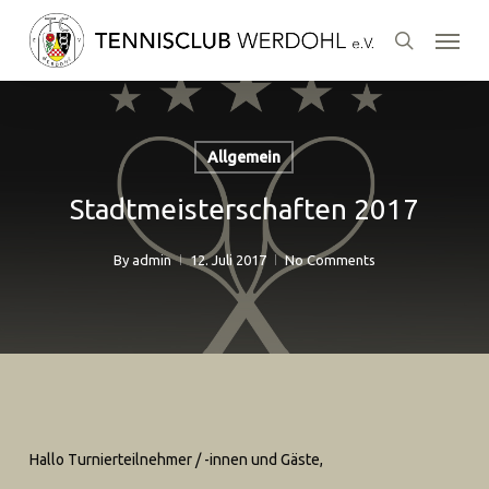
Skip
Menu
to
search
main
content
Allgemein
Stadtmeisterschaften 2017
By
admin
12. Juli 2017
No Comments
Hallo Turnierteilnehmer / -innen und Gäste,