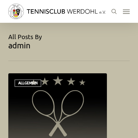
Skip
Menu
to
search
main
content
All Posts By
admin
ALLGEMEIN